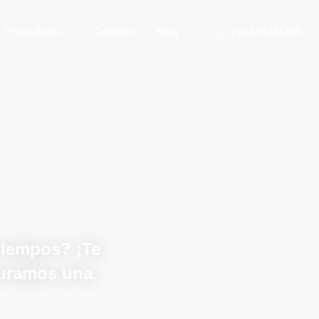
Propiedades
Contacto
Blog
+34 679481459
atiempos? ¡Te
guramos una