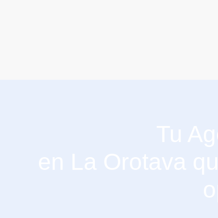
Tu Ag
en La Orotava qu
o