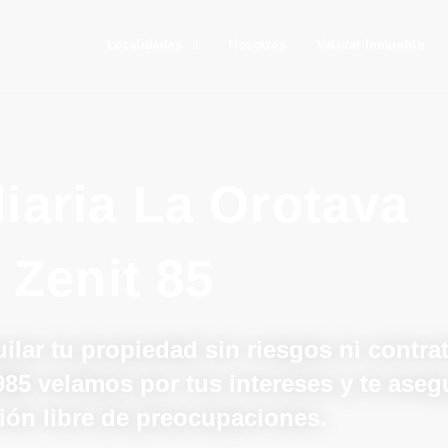
Localidades
Nosotros
Valorar Inmueble
iaria La Orotava
Zenit 85
ilar tu propiedad sin riesgos ni contr
985 velamos por tus intereses y te ase
ión libre de preocupaciones.