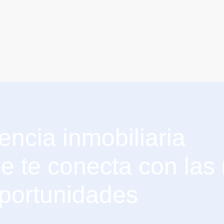
encia inmobiliaria
e te conecta con las
portunidades