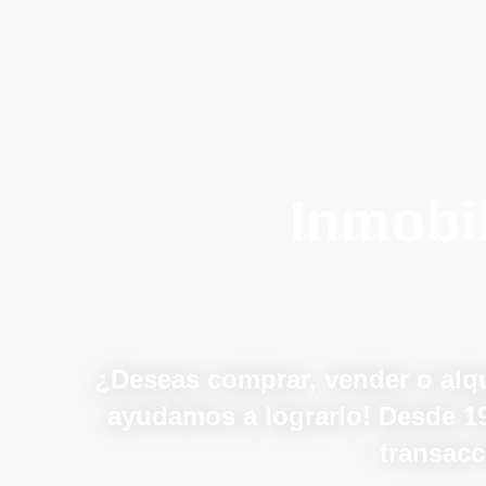
Inmobil
¿Deseas comprar, vender o alqu
ayudamos a lograrlo! Desde 1
transacc